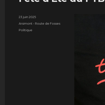
Publié
23 juin 2025
le
Catégories
Arsimont - Route de Fosses
Étiquettes
Politique