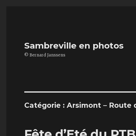
Sambreville en photos
© Bernard Janssens
Catégorie : Arsimont – Route
Fête d’Eté du PTB