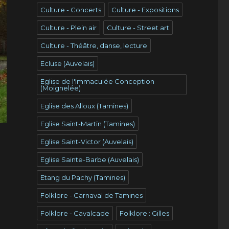
Culture - Concerts
Culture - Expositions
Culture - Plein air
Culture - Street art
Culture - Théâtre, danse, lecture
Ecluse (Auvelais)
Eglise de l'Immaculée Conception
(Moignelée)
Eglise des Alloux (Tamines)
Eglise Saint-Martin (Tamines)
Eglise Saint-Victor (Auvelais)
Eglise Sainte-Barbe (Auvelais)
Etang du Pachy (Tamines)
Folklore - Carnaval de Tamines
Folklore - Cavalcade
Folklore : Gilles