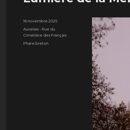
Publié
16 novembre 2025
le
Catégories
Auvelais - Rue du
Cimetière des Français
Étiquettes
Phare breton