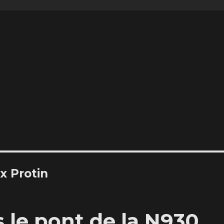
ix Protin
 le pont de la N930,