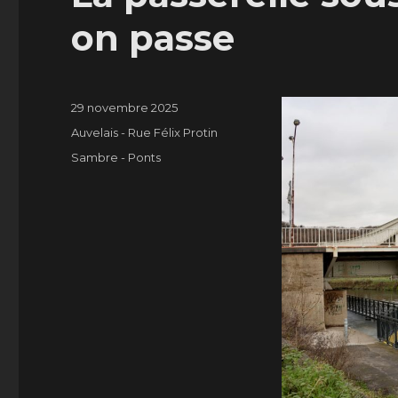
on passe
Publié
29 novembre 2025
le
Catégories
Auvelais - Rue Félix Protin
Étiquettes
Sambre - Ponts