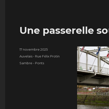
Une passerelle so
Publié
17 novembre 2025
le
Catégories
Auvelais - Rue Félix Protin
Étiquettes
Sambre - Ponts