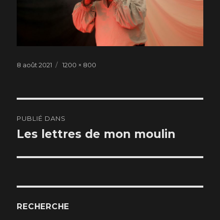
Publié
8 août 2021
Taille
1200 × 800
le
réelle
Navigation
PUBLIÉ DANS
de
Les lettres de mon moulin
l’article
RECHERCHE