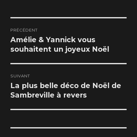
Navigation
PRÉCÉDENT
de
Amélie & Yannick vous
Article
souhaitent un joyeux Noël
précédent :
l’article
SUIVANT
La plus belle déco de Noël de
Article
Sambreville à revers
suivant :