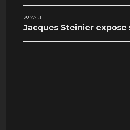
l’article
SUIVANT
Jacques Steinier expose 
Article
suivant :