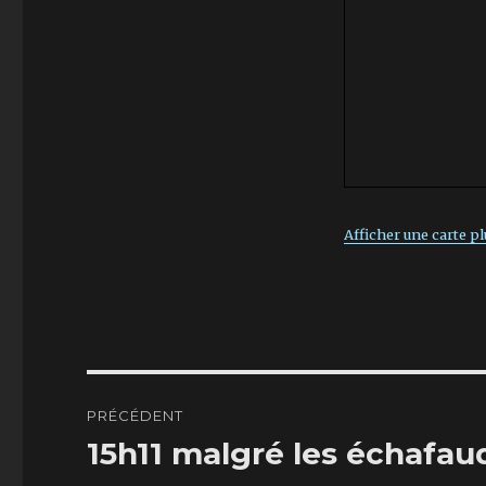
Afficher une carte p
Navigation
PRÉCÉDENT
de
15h11 malgré les échafa
Article
précédent :