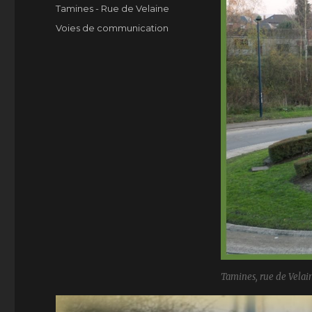
le
Catégories
Tamines - Rue de Velaine
Étiquettes
Voies de communication
Tamines, rue de Velai