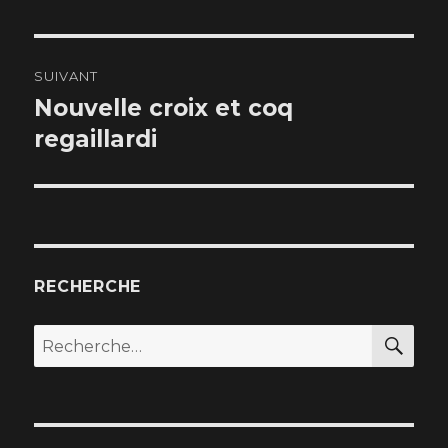
SUIVANT
Nouvelle croix et coq
Article
regaillardi
suivant :
RECHERCHE
RE
Recherche
pour
: