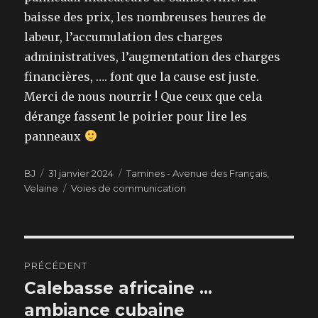
baisse des prix, les nombreuses heures de
labeur, l’accumulation des charges
administratives, l’augmentation des charges
financières, …. font que la cause est juste.
Merci de nous nourrir ! Que ceux que cela
dérange fassent le poirier pour lire les
panneaux
Auteur
BJ
Publié
31 janvier 2024
Catégories
Tamines - Avenue des Français
,
Velaine
le
Étiquettes
Voies de communication
Navigation
PRÉCÉDENT
de
Calebasse africaine …
Article
ambiance cubaine
précédent :
l’article