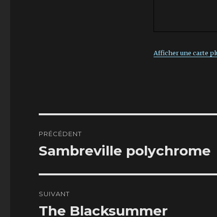
Afficher une carte p
Navigation
PRÉCÉDENT
de
Sambreville polychrome
Article
précédent :
l’article
SUIVANT
The Blacksummer
Article