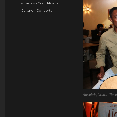
le
Catégories
Auvelais - Grand-Place
Étiquettes
Culture - Concerts
Auvelais, Grand-Place