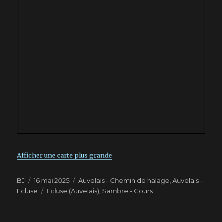
Afficher une carte plus grande
Auteur
BJ
Publié
16 mai 2025
Catégories
Auvelais - Chemin de halage
,
Auvelais -
Ecluse
le
Étiquettes
Ecluse (Auvelais)
,
Sambre - Cours