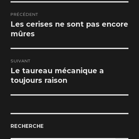
Navigation
PRÉCÉDENT
de
Les cerises ne sont pas encore
Article
mûres
précédent :
l’article
SUIVANT
Le taureau mécanique a
Article
toujours raison
suivant :
RECHERCHE