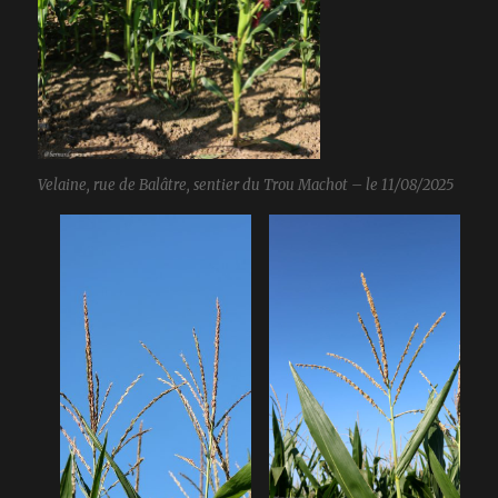
Velaine, rue de Balâtre, sentier du Trou Machot – le 11/08/2025