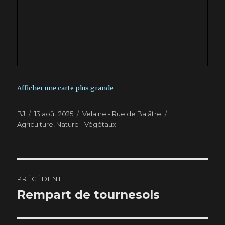
Afficher une carte plus grande
Auteur
BJ
Publié
13 août 2025
Catégories
Velaine - Rue de Balâtre
Étiquettes
Agriculture
le
,
Nature - Végétaux
Navigation
PRÉCÉDENT
de
Rempart de tournesols
Article
précédent :
l’article