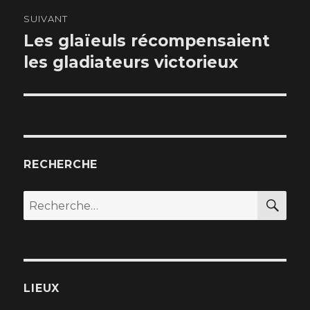
SUIVANT
Les glaïeuls récompensaient
Article
les gladiateurs victorieux
suivant :
RECHERCHE
RE
Recherche
pour
:
LIEUX