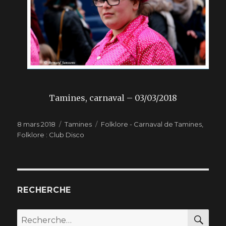
Tamines, carnaval – 03/03/2018
Publié
8 mars 2018
Catégories
Tamines
Étiquettes
Folklore - Carnaval de Tamines
,
le
Folklore : Club Disco
RECHERCHE
RE
Recherche