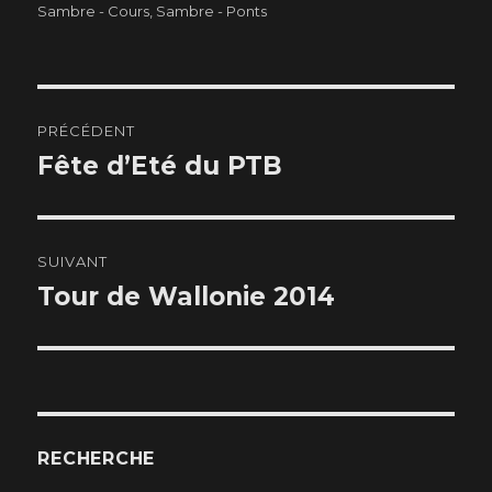
Sambre - Cours
le
,
Sambre - Ponts
Navigation
PRÉCÉDENT
de
Fête d’Eté du PTB
Article
précédent :
l’article
SUIVANT
Tour de Wallonie 2014
Article
suivant :
RECHERCHE