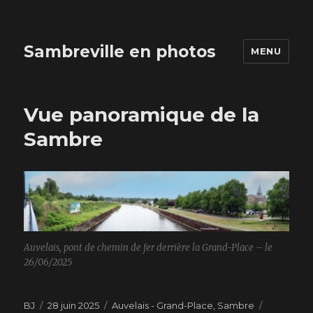
Sambreville en photos
MENU
Vue panoramique de la
Sambre
Auvelais, pont de chemin de fer derrière la Grand-Place – le
26/06/2025
Auteur
BJ
Publié
28 juin 2025
Catégories
Auvelais - Grand-Place, Sambre
Étiquette